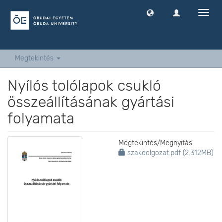
Navig
ki
-
és
bekap
Megtekintés
Nyílós tolólapok csukló
összeállításának gyártási
folyamata
Megtekintés/
Megnyitás
szakdolgozat.pdf (2.312MB)