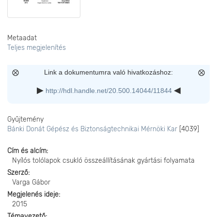
Metaadat
Teljes megjelenítés
Link a dokumentumra való hivatkozáshoz:
http://hdl.handle.net/20.500.14044/11844
Gyűjtemény
Bánki Donát Gépész és Biztonságtechnikai Mérnöki Kar
[4039]
Cím és alcím
Nyílós tolólapok csukló összeállításának gyártási folyamata
Szerző
Varga Gábor
Megjelenés ideje
2015
Témavezető