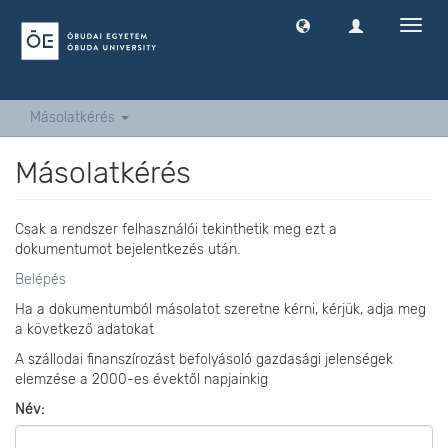
Navig
ki
-
és
bekap
Másolatkérés
Másolatkérés
Csak a rendszer felhasználói tekinthetik meg ezt a
dokumentumot bejelentkezés után.
Belépés
Ha a dokumentumból másolatot szeretne kérni, kérjük, adja meg
a következő adatokat
A szállodai finanszírozást befolyásoló gazdasági jelenségek
elemzése a 2000-es évektől napjainkig
Név: