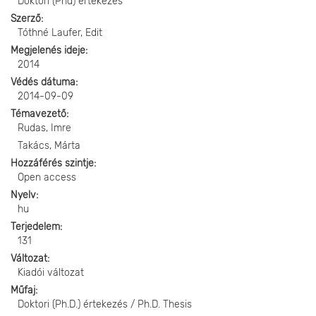
Doktori (Phd) értekezés
Szerző
Tóthné Laufer, Edit
Megjelenés ideje
2014
Védés dátuma
2014-09-09
Témavezető
Rudas, Imre
Takács, Márta
Hozzáférés szintje
Open access
Nyelv
hu
Terjedelem
131
Változat
Kiadói változat
Műfaj
Doktori (Ph.D.) értekezés / Ph.D. Thesis