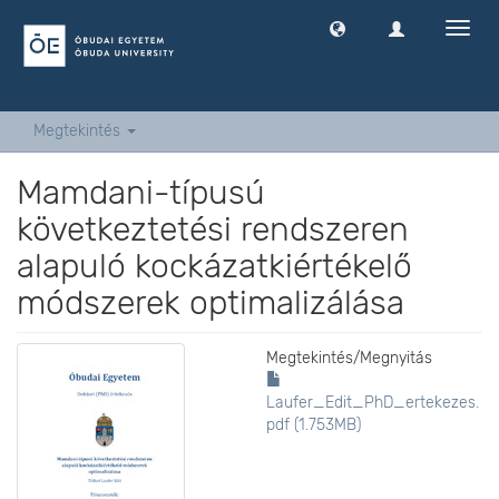
Navig
ki
-
és
bekap
Megtekintés
Mamdani-típusú
következtetési rendszeren
alapuló kockázatkiértékelő
módszerek optimalizálása
Megtekintés/
Megnyitás
Laufer_Edit_PhD_ertekezes.
pdf (1.753MB)