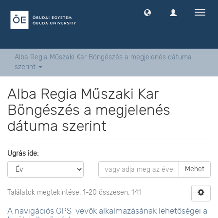
Navig
ki
-
és
bekap
Alba Regia Műszaki Kar Böngészés a megjelenés dátuma
szerint
Alba Regia Műszaki Kar
Böngészés a megjelenés
dátuma szerint
Ugrás ide:
Mehet
Találatok megtekintése: 1-20 összesen: 141
A navigációs GPS-vevők alkalmazásának lehetőségei a