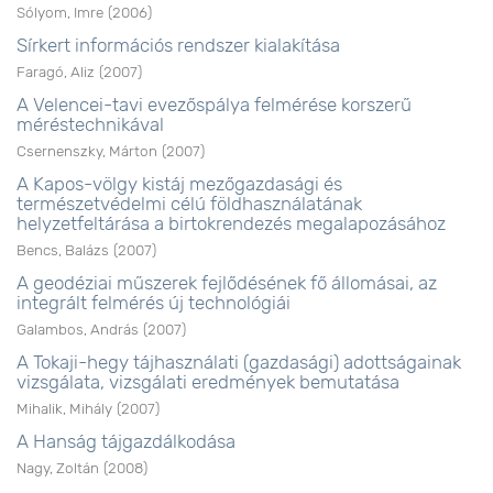
Sólyom, Imre
(
2006
)
Sírkert információs rendszer kialakítása
Faragó, Aliz
(
2007
)
A Velencei-tavi evezőspálya felmérése korszerű
méréstechnikával
Csernenszky, Márton
(
2007
)
A Kapos-völgy kistáj mezőgazdasági és
természetvédelmi célú földhasználatának
helyzetfeltárása a birtokrendezés megalapozásához
Bencs, Balázs
(
2007
)
A geodéziai műszerek fejlődésének fő állomásai, az
integrált felmérés új technológiái
Galambos, András
(
2007
)
A Tokaji-hegy tájhasználati (gazdasági) adottságainak
vizsgálata, vizsgálati eredmények bemutatása
Mihalik, Mihály
(
2007
)
A Hanság tájgazdálkodása
Nagy, Zoltán
(
2008
)