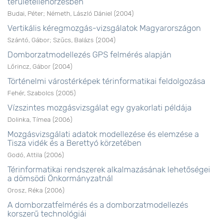
területellenőrzésben
Budai, Péter
;
Németh, László Dániel
(
2004
)
Vertikális kéregmozgás-vizsgálatok Magyarországon
Szántó, Gábor
;
Szűcs, Balázs
(
2004
)
Domborzatmodellezés GPS felmérés alapján
Lőrincz, Gábor
(
2004
)
Történelmi várostérképek térinformatikai feldolgozása
Fehér, Szabolcs
(
2005
)
Vízszintes mozgásvizsgálat egy gyakorlati példája
Dolinka, Tímea
(
2006
)
Mozgásvizsgálati adatok modellezése és elemzése a
Tisza vidék és a Berettyó körzetében
Godó, Attila
(
2006
)
Térinformatikai rendszerek alkalmazásának lehetőségei
a dömsödi Önkormányzatnál
Orosz, Réka
(
2006
)
A domborzatfelmérés és a domborzatmodellezés
korszerű technológiái