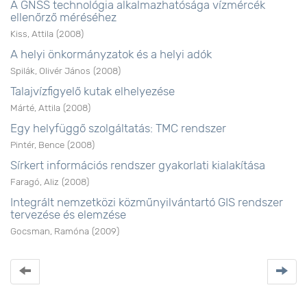
A GNSS technológia alkalmazhatósága vízmércék
ellenőrző méréséhez
Kiss, Attila
(
2008
)
A helyi önkormányzatok és a helyi adók
Spilák, Olivér János
(
2008
)
Talajvízfigyelő kutak elhelyezése
Márté, Attila
(
2008
)
Egy helyfüggő szolgáltatás: TMC rendszer
Pintér, Bence
(
2008
)
Sírkert információs rendszer gyakorlati kialakítása
Faragó, Aliz
(
2008
)
Integrált nemzetközi közműnyilvántartó GIS rendszer
tervezése és elemzése
Gocsman, Ramóna
(
2009
)