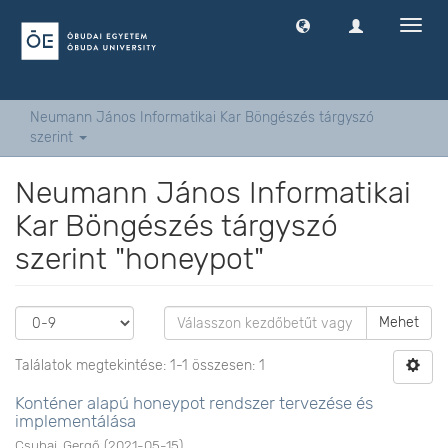
Navig
ki
-
és
bekap
Neumann János Informatikai Kar Böngészés tárgyszó
szerint
Neumann János Informatikai
Kar Böngészés tárgyszó
szerint "honeypot"
Mehet
Találatok megtekintése: 1-1 összesen: 1
Konténer alapú honeypot rendszer tervezése és
implementálása
Csuhaj, Gergő
(
2021-05-15
)