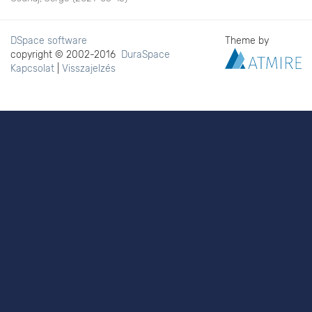
DSpace software
Theme by
copyright © 2002-2016
DuraSpace
Kapcsolat
|
Visszajelzés