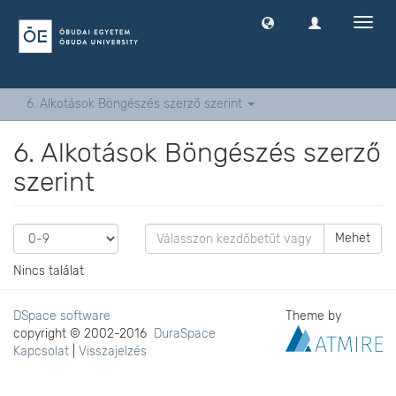
Navig
ki
-
és
bekap
6. Alkotások Böngészés szerző szerint
6. Alkotások Böngészés szerző
szerint
Mehet
Nincs találat
DSpace software
Theme by
copyright © 2002-2016
DuraSpace
Kapcsolat
|
Visszajelzés