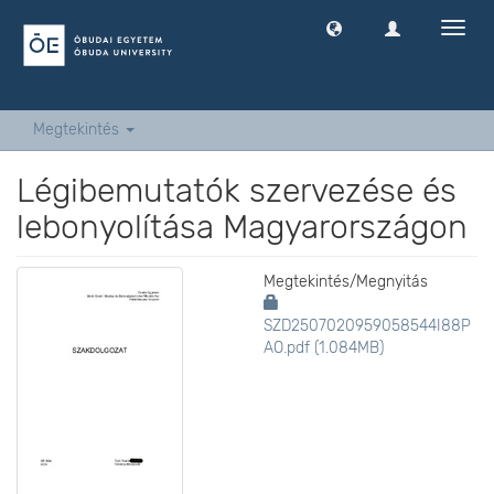
Navig
ki
-
és
bekap
Megtekintés
Légibemutatók szervezése és
lebonyolítása Magyarországon
Megtekintés/
Megnyitás
SZD2507020959058544I88P
AO.pdf (1.084MB)