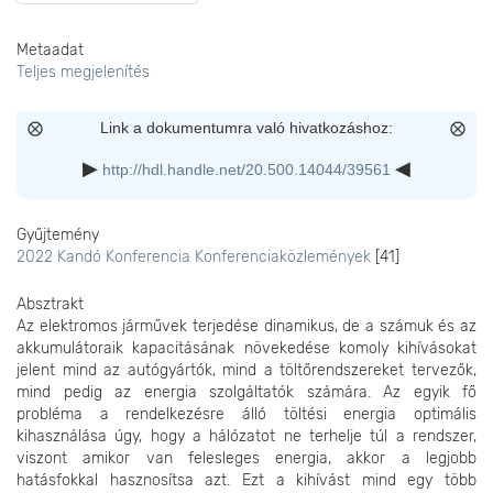
Metaadat
Teljes megjelenítés
Link a dokumentumra való hivatkozáshoz:
http://hdl.handle.net/20.500.14044/39561
Gyűjtemény
2022 Kandó Konferencia Konferenciaközlemények
[41]
Absztrakt
Az elektromos járművek terjedése dinamikus, de a számuk és az
akkumulátoraik kapacitásának növekedése komoly kihívásokat
jelent mind az autógyártók, mind a töltőrendszereket tervezők,
mind pedig az energia szolgáltatók számára. Az egyik fő
probléma a rendelkezésre álló töltési energia optimális
kihasználása úgy, hogy a hálózatot ne terhelje túl a rendszer,
viszont amikor van felesleges energia, akkor a legjobb
hatásfokkal hasznosítsa azt. Ezt a kihívást mind egy több