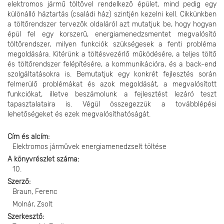
elektromos jármű töltővel rendelkező épület, mind pedig egy
különálló háztartás (családi ház) szintjén kezelni kell. Cikkünkben
a töltőrendszer tervezők oldaláról azt mutatjuk be, hogy hogyan
épül fel egy korszerű, energiamenedzsmentet megvalósító
töltőrendszer, milyen funkciók szükségesek a fenti probléma
megoldására. Kitérünk a töltésvezérlő működésére, a teljes töltő
és töltőrendszer felépítésére, a kommunikációra, és a back-end
szolgáltatásokra is. Bemutatjuk egy konkrét fejlesztés során
felmerülő problémákat és azok megoldását, a megvalósított
funkciókat, illetve beszámolunk a fejlesztést lezáró teszt
tapasztalataira is. Végül összegezzük a továbblépési
lehetőségeket és ezek megvalósíthatóságát.
Cím és alcím
Elektromos járművek energiamenedzselt töltése
A könyvrészlet száma
10.
Szerző
Braun, Ferenc
Molnár, Zsolt
Szerkesztő