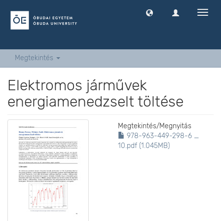
Navig
ki
-
és
bekap
Megtekintés
Elektromos járművek
energiamenedzselt töltése
Megtekintés/
Megnyitás
978-963-449-298-6 _
10.pdf (1.045MB)