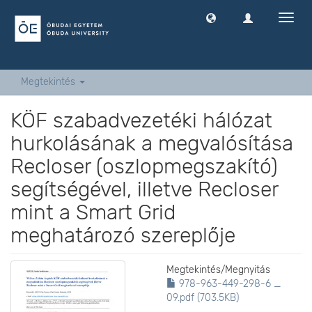
Navig
ki
-
és
bekap
Megtekintés
KÖF szabadvezetéki hálózat
hurkolásának a megvalósítása
Recloser (oszlopmegszakító)
segítségével, illetve Recloser
mint a Smart Grid
meghatározó szereplője
Megtekintés/
Megnyitás
978-963-449-298-6 _
09.pdf (703.5KB)