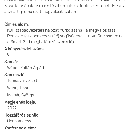
elosztóhálózaton elsősorban a fogyasztók rövid idejű
zavartatásának csökkentésében játszik fontos szerepet. Eszköz
a smart grid hálózat megvalósításában.
Cím és alcím
KÖF szabadvezetéki hálózat hurkolásának a megvalósítása
Recloser (oszlopmegszakító) segítségével, illetve Recloser mint
a Smart Grid meghatározó szereplője
A könyvrészlet száma
9.
Szerző
Wéber, Zoltán Árpád
Szerkesztő
Temesvári, Zsolt
Wührl, Tibor
Molnár, György
Megjelenés ideje
2022
Hozzáférés szintje
Open access
Konferencia címe