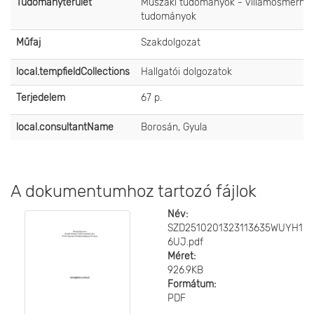
Tudományterület
Műszaki tudományok - villamosmérnök
tudományok
Műfaj
Szakdolgozat
local.tempfieldCollections
Hallgatói dolgozatok
Terjedelem
67 p.
local.consultantName
Borosán, Gyula
A dokumentumhoz tartozó fájlok
Név:
SZD2510201323113635WUYH1
6UJ.pdf
Méret:
926.9KB
Formátum:
PDF