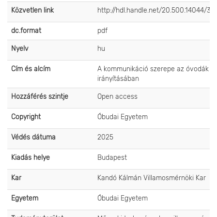
Közvetlen link
http://hdl.handle.net/20.500.14044/39
dc.format
pdf
Nyelv
hu
Cím és alcím
A kommunikáció szerepe az óvodák
irányításában
Hozzáférés szintje
Open access
Copyright
Óbudai Egyetem
Védés dátuma
2025
Kiadás helye
Budapest
Kar
Kandó Kálmán Villamosmérnöki Kar
Egyetem
Óbudai Egyetem