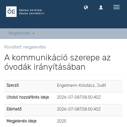
Navig
ki
-
és
bekap
Megtekintés
Rövidített megjelenítés
A kommunikáció szerepe az
óvodák irányításában
Szerző
Engelmann-Kolutácz, Judit
Utolsó hozzáférés ideje
2026-07-08T08:50:40Z
Elérhető
2026-07-08T08:50:40Z
Megjelenés ideje
2025