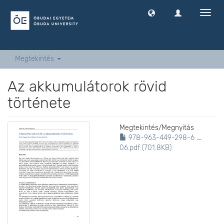
Navig
ki
-
és
bekap
Megtekintés
Az akkumulátorok rövid
története
Megtekintés/
Megnyitás
978-963-449-298-6 _
06.pdf (701.8KB)