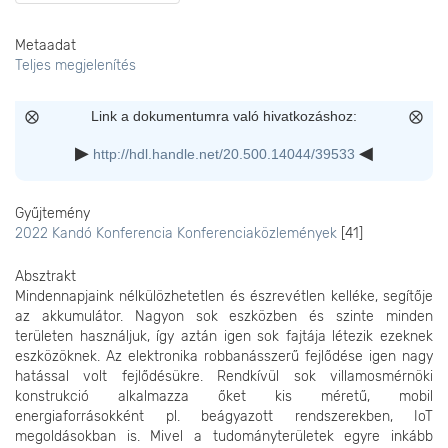
Metaadat
Teljes megjelenítés
Link a dokumentumra való hivatkozáshoz:
http://hdl.handle.net/20.500.14044/39533
Gyűjtemény
2022 Kandó Konferencia Konferenciaközlemények
[41]
Absztrakt
Mindennapjaink nélkülözhetetlen és észrevétlen kelléke, segítője
az akkumulátor. Nagyon sok eszközben és szinte minden
területen használjuk, így aztán igen sok fajtája létezik ezeknek
eszközöknek. Az elektronika robbanásszerű fejlődése igen nagy
hatással volt fejlődésükre. Rendkívül sok villamosmérnöki
konstrukció alkalmazza őket kis méretű, mobil
energiaforrásokként pl. beágyazott rendszerekben, IoT
megoldásokban is. Mivel a tudományterületek egyre inkább