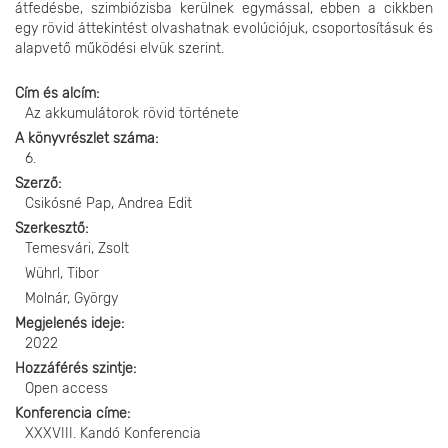
átfedésbe, szimbiózisba kerülnek egymással, ebben a cikkben
egy rövid áttekintést olvashatnak evolúciójuk, csoportosításuk és
alapvető működési elvük szerint.
Cím és alcím
Az akkumulátorok rövid története
A könyvrészlet száma
6.
Szerző
Csikósné Pap, Andrea Edit
Szerkesztő
Temesvári, Zsolt
Wührl, Tibor
Molnár, György
Megjelenés ideje
2022
Hozzáférés szintje
Open access
Konferencia címe
XXXVIII. Kandó Konferencia