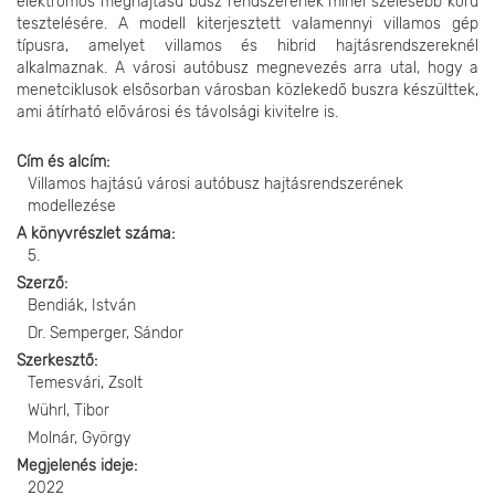
elektromos meghajtású busz rendszerének minél szélesebb körű
tesztelésére. A modell kiterjesztett valamennyi villamos gép
típusra, amelyet villamos és hibrid hajtásrendszereknél
alkalmaznak. A városi autóbusz megnevezés arra utal, hogy a
menetciklusok elsősorban városban közlekedő buszra készülttek,
ami átírható elővárosi és távolsági kivitelre is.
Cím és alcím
Villamos hajtású városi autóbusz hajtásrendszerének
modellezése
A könyvrészlet száma
5.
Szerző
Bendiák, István
Dr. Semperger, Sándor
Szerkesztő
Temesvári, Zsolt
Wührl, Tibor
Molnár, György
Megjelenés ideje
2022