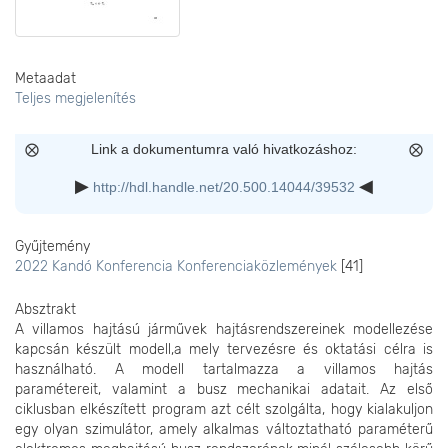
Metaadat
Teljes megjelenítés
Link a dokumentumra való hivatkozáshoz:
http://hdl.handle.net/20.500.14044/39532
Gyűjtemény
2022 Kandó Konferencia Konferenciaközlemények
[41]
Absztrakt
A villamos hajtású járművek hajtásrendszereinek modellezése
kapcsán készült modell,a mely tervezésre és oktatási célra is
használható. A modell tartalmazza a villamos hajtás
paramétereit, valamint a busz mechanikai adatait. Az első
ciklusban elkészített program azt célt szolgálta, hogy kialakuljon
egy olyan szimulátor, amely alkalmas változtatható paraméterű