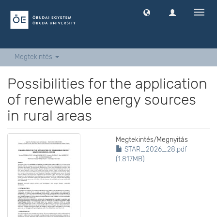
Navig
ki
-
és
bekap
Megtekintés
Possibilities for the application
of renewable energy sources
in rural areas
Megtekintés/
Megnyitás
STAR_2026_28.pdf
(1.817MB)