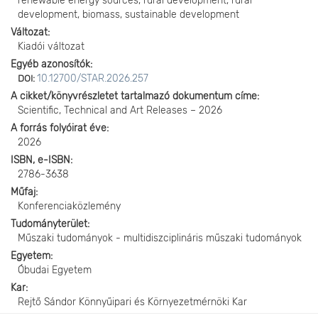
renewable energy sources, rural development, rural
development, biomass, sustainable development
Változat
Kiadói változat
Egyéb azonosítók
10.12700/STAR.2026.257
DOI:
A cikket/könyvrészletet tartalmazó dokumentum címe
Scientific, Technical and Art Releases – 2026
A forrás folyóirat éve
2026
ISBN, e-ISBN
2786-3638
Műfaj
Konferenciaközlemény
Tudományterület
Műszaki tudományok - multidiszciplináris műszaki tudományok
Egyetem
Óbudai Egyetem
Kar
Rejtő Sándor Könnyűipari és Környezetmérnöki Kar