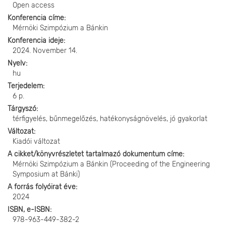
Open access
Konferencia címe
Mérnöki Szimpózium a Bánkin
Konferencia ideje
2024. November 14.
Nyelv
hu
Terjedelem
6 p.
Tárgyszó
térfigyelés, bűnmegelőzés, hatékonyságnövelés, jó gyakorlat
Változat
Kiadói változat
A cikket/könyvrészletet tartalmazó dokumentum címe
Mérnöki Szimpózium a Bánkin (Proceeding of the Engineering
Symposium at Bánki)
A forrás folyóirat éve
2024
ISBN, e-ISBN
978-963-449-382-2