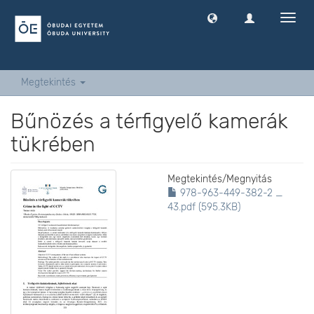
Navig
ki
-
és
bekap
Megtekintés
Bűnözés a térfigyelő kamerák
tükrében
Megtekintés/
Megnyitás
978-963-449-382-2 _
43.pdf (595.3KB)