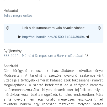
Metaadat
Teljes megjelenítés
Link a dokumentumra való hivatkozáshoz:
http://hdl.handle.net/20.500.14044/39494
Gyűjtemény
ESB 2024 - Mérnöki Szimpózium a Bánkin előadásai
[43]
Absztrakt
Cél: térfigyelő rendszerek használatának következményei
Módszertan: A tanulmány szerzője gyakorló szakemberként
vizsgálja a térfigyelő kamerák hatását, azok fokozásának irányát.
Megállapítások: A szerző betekintést ad a térfigyelő kamerák
hatásmechanizmusába. Milyen dinamikusan fejlődik és milyen
mértékben vesz részt a megelőzés komplex rendszerében. Mára
a térfigyelőre nem egy önálló megelőzési eszközként kell
tekinteni, hanem egy rendszer részeként, melynek hatása