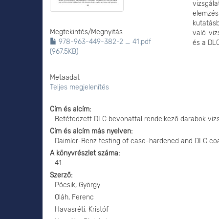
vizsgála
elemzés
kutatásb
Megtekintés/
Megnyitás
való vi
978-963-449-382-2 _ 41.pdf
és a DLC
(967.5KB)
Metaadat
Teljes megjelenítés
Cím és alcím
Betétedzett DLC bevonattal rendelkező darabok vizs
Cím és alcím más nyelven
Daimler-Benz testing of case-hardened and DLC co
A könyvrészlet száma
41.
Szerző
Pócsik, György
Oláh, Ferenc
Havasréti, Kristóf