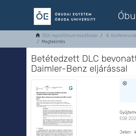
Óbu
ÓDA repozitórium kezdőoldal
8. Konferenci
Megtekintés
Betétedzett DLC bevonatt
Daimler-Benz eljárással
Gyűjtem
ESB 202
Jelen k