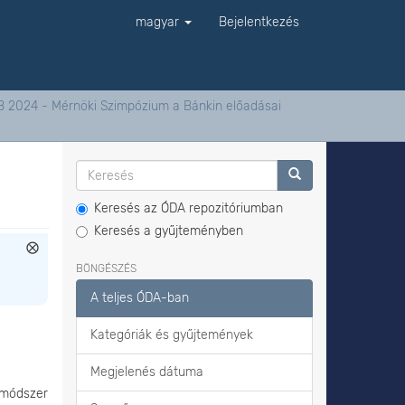
magyar
Bejelentkezés
B 2024 - Mérnöki Szimpózium a Bánkin előadásai
Keresés az ÓDA repozitóriumban
Keresés a gyűjteményben
BÖNGÉSZÉS
A teljes ÓDA-ban
Kategóriák és gyűjtemények
Megjelenés dátuma
 módszer