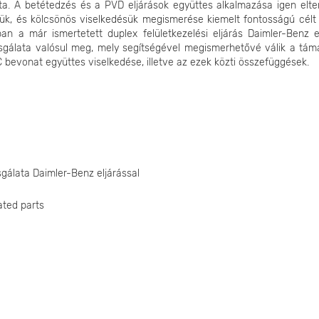
ta. A betétedzés és a PVD eljárások együttes alkalmazása igen elter
ük, és kölcsönös viselkedésük megismerése kiemelt fontosságú célt j
an a már ismertetett duplex felületkezelési eljárás Daimler-Benz el
zsgálata valósul meg, mely segítségével megismerhetővé válik a tám
 bevonat együttes viselkedése, illetve az ezek közti összefüggések.
gálata Daimler-Benz eljárással
ated parts