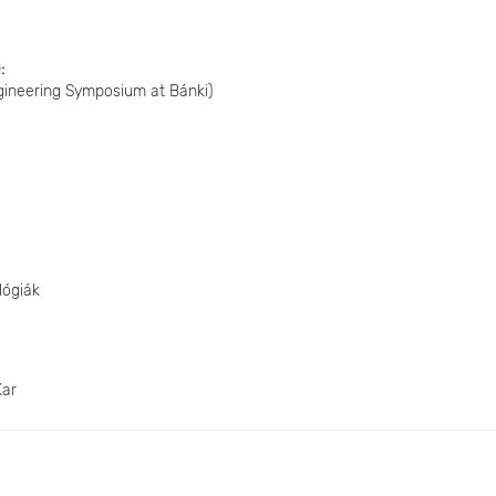
e
gineering Symposium at Bánki)
lógiák
Kar