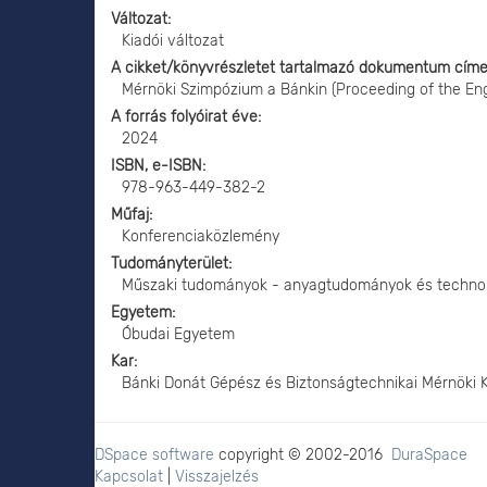
Változat
Kiadói változat
A cikket/könyvrészletet tartalmazó dokumentum cím
Mérnöki Szimpózium a Bánkin (Proceeding of the En
A forrás folyóirat éve
2024
ISBN, e-ISBN
978-963-449-382-2
Műfaj
Konferenciaközlemény
Tudományterület
Műszaki tudományok - anyagtudományok és techno
Egyetem
Óbudai Egyetem
Kar
Bánki Donát Gépész és Biztonságtechnikai Mérnöki 
DSpace software
copyright © 2002-2016
DuraSpace
Kapcsolat
|
Visszajelzés