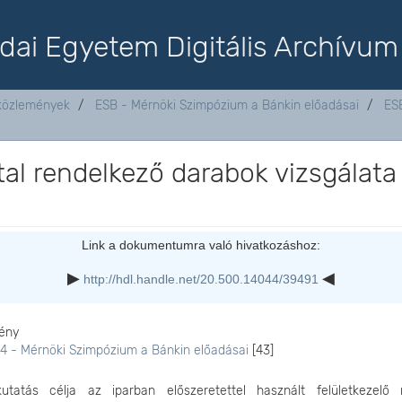
dai Egyetem Digitális Archívum
aközlemények
ESB - Mérnöki Szimpózium a Bánkin előadásai
ES
al rendelkező darabok vizsgálata
Link a dokumentumra való hivatkozáshoz:
http://hdl.handle.net/20.500.14044/39491
ény
4 - Mérnöki Szimpózium a Bánkin előadásai
[43]
utatás célja az iparban előszeretettel használt felületkezelő