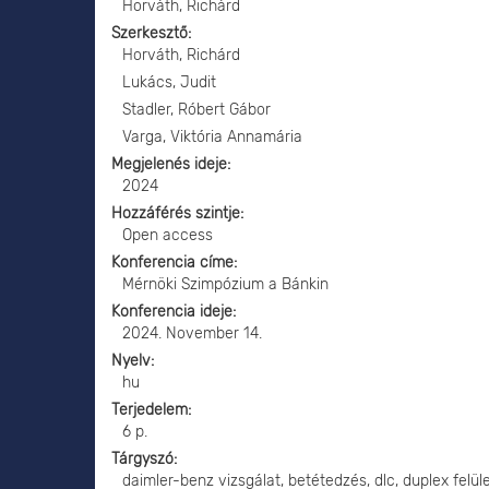
Horváth, Richárd
Szerkesztő
Horváth, Richárd
Lukács, Judit
Stadler, Róbert Gábor
Varga, Viktória Annamária
Megjelenés ideje
2024
Hozzáférés szintje
Open access
Konferencia címe
Mérnöki Szimpózium a Bánkin
Konferencia ideje
2024. November 14.
Nyelv
hu
Terjedelem
6 p.
Tárgyszó
daimler-benz vizsgálat, betétedzés, dlc, duplex felül