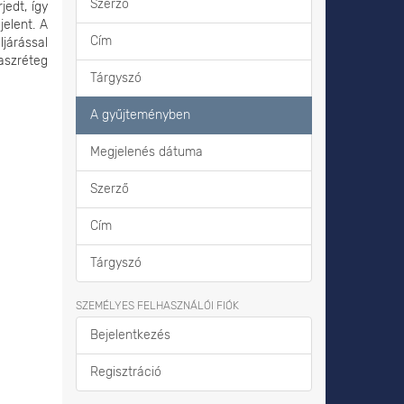
Szerző
jedt, így
elent. A
Cím
járással
aszréteg
Tárgyszó
A gyűjteményben
Megjelenés dátuma
Szerző
Cím
Tárgyszó
SZEMÉLYES FELHASZNÁLÓI FIÓK
Bejelentkezés
Regisztráció