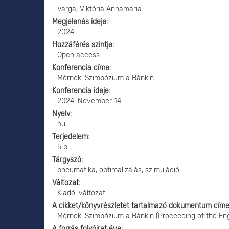
Varga, Viktória Annamária
Megjelenés ideje
2024
Hozzáférés szintje
Open access
Konferencia címe
Mérnöki Szimpózium a Bánkin
Konferencia ideje
2024. November 14.
Nyelv
hu
Terjedelem
5 p.
Tárgyszó
pneumatika, optimalizálás, szimuláció
Változat
Kiadói változat
A cikket/könyvrészletet tartalmazó dokumentum cím
Mérnöki Szimpózium a Bánkin (Proceeding of the En
A forrás folyóirat éve