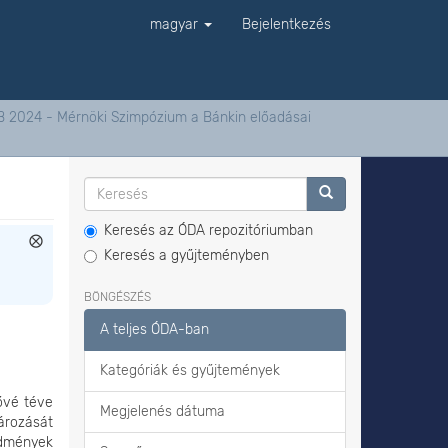
magyar
Bejelentkezés
B 2024 - Mérnöki Szimpózium a Bánkin előadásai
Keresés az ÓDA repozitóriumban
Keresés a gyűjteményben
BÖNGÉSZÉS
A teljes ÓDA-ban
Kategóriák és gyűjtemények
ővé téve
Megjelenés dátuma
ározását
edmények