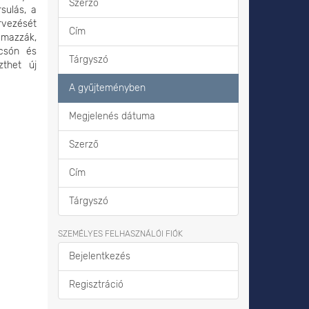
Szerző
sulás, a
ervezését
Cím
lmazzák,
lcsón és
Tárgyszó
zthet új
A gyűjteményben
Megjelenés dátuma
Szerző
Cím
Tárgyszó
SZEMÉLYES FELHASZNÁLÓI FIÓK
Bejelentkezés
Regisztráció