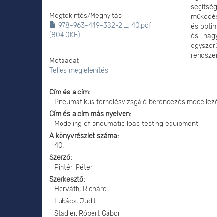
segítsé
Megtekintés/
Megnyitás
működési
978-963-449-382-2 _ 40.pdf
és optim
(804.0KB)
és nagy
egyszer
rendszer
Metaadat
Teljes megjelenítés
Cím és alcím
Pneumatikus terhelésvizsgáló berendezés modellez
Cím és alcím más nyelven
Modeling of pneumatic load testing equipment
A könyvrészlet száma
40.
Szerző
Pintér, Péter
Szerkesztő
Horváth, Richárd
Lukács, Judit
Stadler, Róbert Gábor