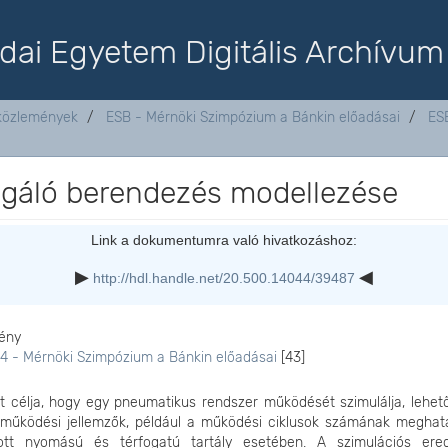
dai Egyetem Digitális Archívum
aközlemények
ESB - Mérnöki Szimpózium a Bánkin előadásai
ES
sgáló berendezés modellezése
Link a dokumentumra való hivatkozáshoz:
http://hdl.handle.net/20.500.14044/39487
ény
4 - Mérnöki Szimpózium a Bánkin előadásai
[43]
kt célja, hogy egy pneumatikus rendszer működését szimulálja, lehet
 működési jellemzők, például a működési ciklusok számának meghat
tt nyomású és térfogatú tartály esetében. A szimulációs er