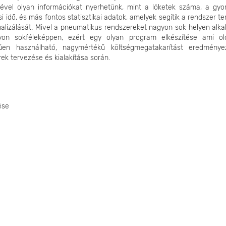
gével olyan információkat nyerhetünk, mint a löketek száma, a gyor
 idő, és más fontos statisztikai adatok, amelyek segítik a rendszer t
alizálását. Mivel a pneumatikus rendszereket nagyon sok helyen alka
on sokféleképpen, ezért egy olyan program elkészítése ami o
űen használható, nagymértékű költségmegatakarítást eredménye
ek tervezése és kialakítása során.
ése