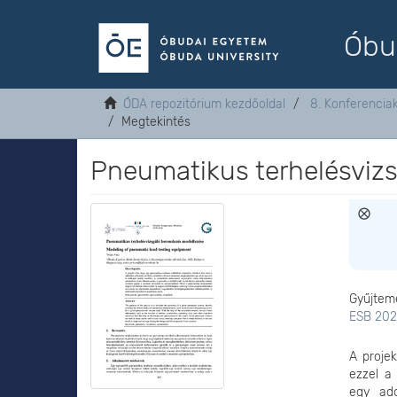
Óbu
ÓDA repozitórium kezdőoldal
8. Konferenci
Megtekintés
Pneumatikus terhelésviz
Gyűjtem
ESB 202
A proje
ezzel a
egy ado