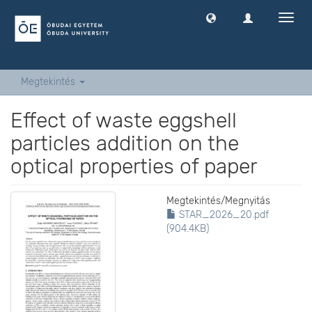
Navig
ki
-
és
bekap
Megtekintés
Effect of waste eggshell
particles addition on the
optical properties of paper
Megtekintés/
Megnyitás
STAR_2026_20.pdf
(904.4KB)