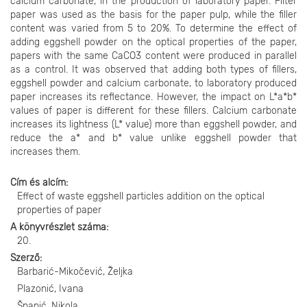
calcium carbonate, in the production of laboratory paper. Filter
paper was used as the basis for the paper pulp, while the filler
content was varied from 5 to 20%. To determine the effect of
adding eggshell powder on the optical properties of the paper,
papers with the same CaCO3 content were produced in parallel
as a control. It was observed that adding both types of fillers,
eggshell powder and calcium carbonate, to laboratory produced
paper increases its reflectance. However, the impact on L*a*b*
values of paper is different for these fillers. Calcium carbonate
increases its lightness (L* value) more than eggshell powder, and
reduce the a* and b* value unlike eggshell powder that
increases them.
Cím és alcím
Effect of waste eggshell particles addition on the optical
properties of paper
A könyvrészlet száma
20.
Szerző
Barbarić-Mikočević, Željka
Plazonić, Ivana
Španić, Nikola