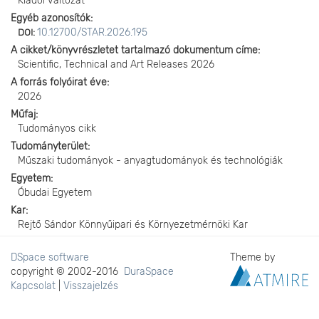
Kiadói változat
Egyéb azonosítók
10.12700/STAR.2026.195
DOI:
A cikket/könyvrészletet tartalmazó dokumentum címe
Scientific, Technical and Art Releases 2026
A forrás folyóirat éve
2026
Műfaj
Tudományos cikk
Tudományterület
Műszaki tudományok - anyagtudományok és technológiák
Egyetem
Óbudai Egyetem
Kar
Rejtő Sándor Könnyűipari és Környezetmérnöki Kar
DSpace software
Theme by
copyright © 2002-2016
DuraSpace
Kapcsolat
|
Visszajelzés