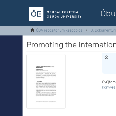
Óbu
ÓDA repozitórium kezdőoldal
0. Dokumentu
Promoting the internation
Gyűjtem
Könyvré