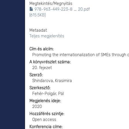
Megtekintés/
Megnyitás
978-963-449-223-8 _ 20.pdf
(615.5KB)
Metaadat
Teljes megjelenítés
Cím és alcím
Promoting the internationalization of SMEs through c
A könyvrészlet száma
20. fejezet
Szerző
Shindarova, Krasimira
Szerkesztő
Fehér-Polgár, Pál
Megjelenés ideje
2020
Hozzáférés szintje
Open access
Konferencia címe