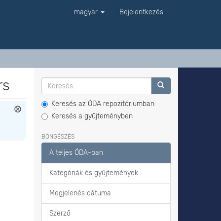
magyar
Bejelentkezés
rs
Keresés az ÓDA repozitóriumban
Keresés a gyűjteményben
BÖNGÉSZÉS
A teljes ÓDA-ban
Kategóriák és gyűjtemények
Megjelenés dátuma
Szerző