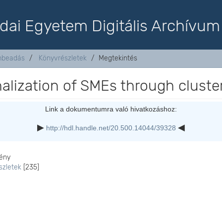
dai Egyetem Digitális Archívum
mbeadás
Könyvrészletek
Megtekintés
alization of SMEs through cluste
Link a dokumentumra való hivatkozáshoz:
http://hdl.handle.net/20.500.14044/39328
ény
szletek
[235]