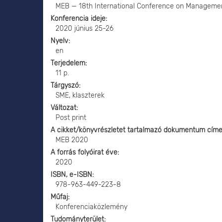
MEB — 18th International Conference on Managemen
Konferencia ideje
2020 június 25-26
Nyelv
en
Terjedelem
11 p.
Tárgyszó
SME, klaszterek
Változat
Post print
A cikket/könyvrészletet tartalmazó dokumentum cím
MEB 2020
A forrás folyóirat éve
2020
ISBN, e-ISBN
978-963-449-223-8
Műfaj
Konferenciaközlemény
Tudományterület