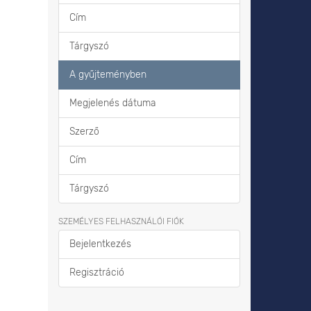
Cím
Tárgyszó
A gyűjteményben
Megjelenés dátuma
Szerző
Cím
Tárgyszó
SZEMÉLYES FELHASZNÁLÓI FIÓK
Bejelentkezés
Regisztráció