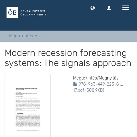
Navig
ki
-
és
bekap
Megtekintés
Modern recession forecasting
systems: The signals approach
Megtekintés/
Megnyitás
978-963-449-223-8 _
17.pdf (508.9KB)