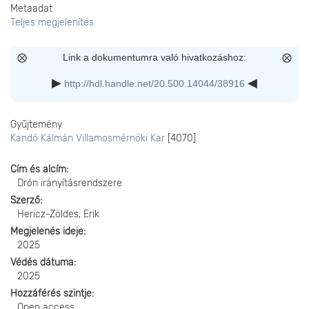
Metaadat
Teljes megjelenítés
Link a dokumentumra való hivatkozáshoz:
http://hdl.handle.net/20.500.14044/38916
Gyűjtemény
Kandó Kálmán Villamosmérnöki Kar
[4070]
Cím és alcím
Drón irányításrendszere
Szerző
Hericz-Zöldes, Erik
Megjelenés ideje
2025
Védés dátuma
2025
Hozzáférés szintje
Open access