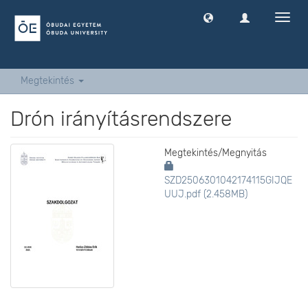
Navig
ki
-
és
bekap
Megtekintés
Drón irányításrendszere
Megtekintés/
Megnyitás
SZD2506301042174115GIJQE
UUJ.pdf (2.458MB)