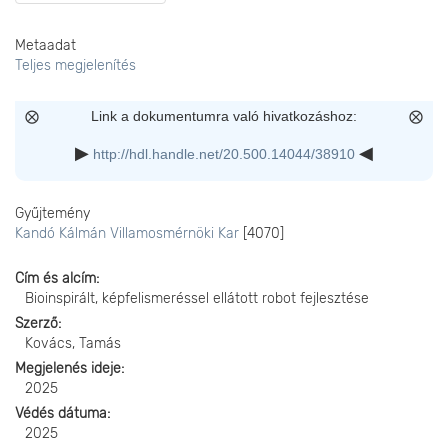
Metaadat
Teljes megjelenítés
Link a dokumentumra való hivatkozáshoz:
http://hdl.handle.net/20.500.14044/38910
Gyűjtemény
Kandó Kálmán Villamosmérnöki Kar
[4070]
Cím és alcím
Bioinspirált, képfelismeréssel ellátott robot fejlesztése
Szerző
Kovács, Tamás
Megjelenés ideje
2025
Védés dátuma
2025