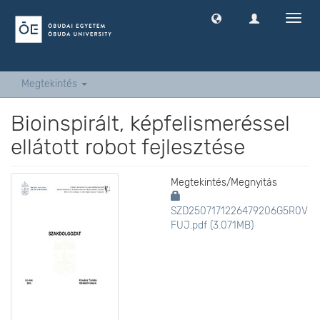
Navig
ki
-
és
bekap
Megtekintés
Bioinspirált, képfelismeréssel
ellátott robot fejlesztése
Megtekintés/
Megnyitás
SZD2507171226479206G5R0V
FUJ.pdf (3.071MB)