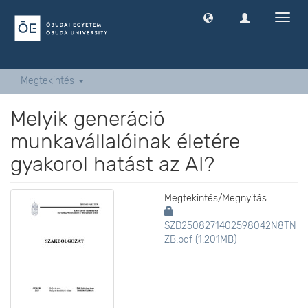
Navig
ki
-
és
bekap
Megtekintés
Melyik generáció
munkavállalóinak életére
gyakorol hatást az AI?
Megtekintés/
Megnyitás
SZD2508271402598042N8TN
ZB.pdf (1.201MB)