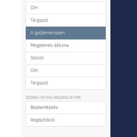
Cím
Tárgyszó
A gyűjteményben
Megjelenés dátuma
Szerző
Cím
Tárgyszó
SZEMÉLYES FELHASZNÁLÓI FIÓK
Bejelentkezés
Regisztráció