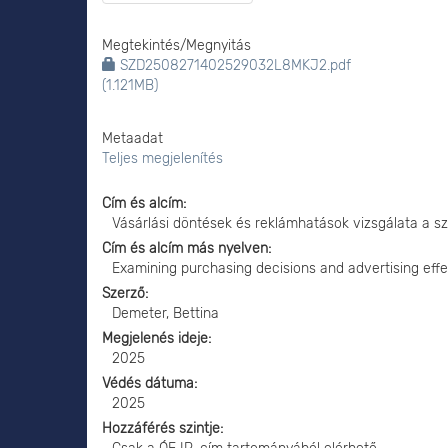
Megtekintés/
Megnyitás
SZD2508271402529032L8MKJ2.pdf
(1.121MB)
Metaadat
Teljes megjelenítés
Cím és alcím
Vásárlási döntések és reklámhatások vizsgálata a s
Cím és alcím más nyelven
Examining purchasing decisions and advertising eff
Szerző
Demeter, Bettina
Megjelenés ideje
2025
Védés dátuma
2025
Hozzáférés szintje