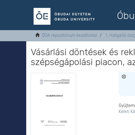
Óbu
ÓDA repozitórium kezdőoldal
1. Hallgatói do
Vásárlási döntések és rek
szépségápolási piacon, a
Gyűjtem
Keleti K