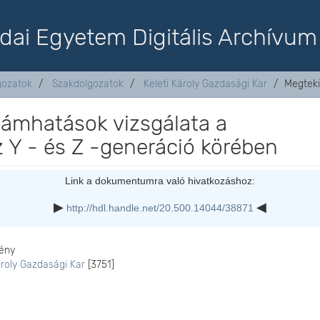
dai Egyetem Digitális Archívum
lgozatok
Szakdolgozatok
Keleti Károly Gazdasági Kar
Megteki
lámhatások vizsgálata a
z Y - és Z -generáció körében
Link a dokumentumra való hivatkozáshoz:
http://hdl.handle.net/20.500.14044/38871
ény
ároly Gazdasági Kar
[3751]