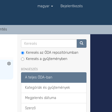
magyar
Bejelentkezés
ntés
Keresés az ÓDA repozitóriumban
Keresés a gyűjteményben
BÖNGÉSZÉS
A teljes ÓDA-ban
Kategóriák és gyűjtemények
Megjelenés dátuma
Szerző