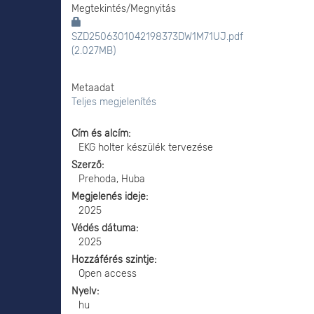
Megtekintés/
Megnyitás
SZD2506301042198373DW1M71UJ.pdf
(2.027MB)
Metaadat
Teljes megjelenítés
Cím és alcím
EKG holter készülék tervezése
Szerző
Prehoda, Huba
Megjelenés ideje
2025
Védés dátuma
2025
Hozzáférés szintje
Open access
Nyelv
hu