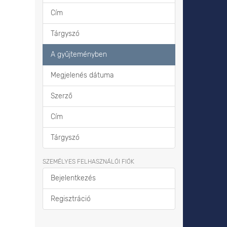
Cím
Tárgyszó
A gyűjteményben
Megjelenés dátuma
Szerző
Cím
Tárgyszó
SZEMÉLYES FELHASZNÁLÓI FIÓK
Bejelentkezés
Regisztráció