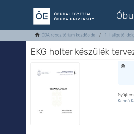
Óbu
ÓDA repozitórium kezdőoldal
1. Hallgatói do
EKG holter készülék terve
Gyűjtem
Kandó K