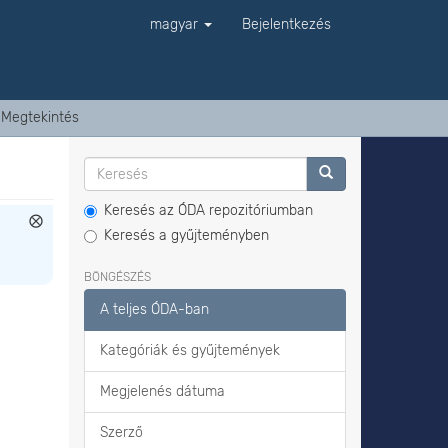
magyar
Bejelentkezés
Megtekintés
Keresés az ÓDA repozitóriumban
Keresés a gyűjteményben
BÖNGÉSZÉS
A teljes ÓDA-ban
Kategóriák és gyűjtemények
Megjelenés dátuma
Szerző