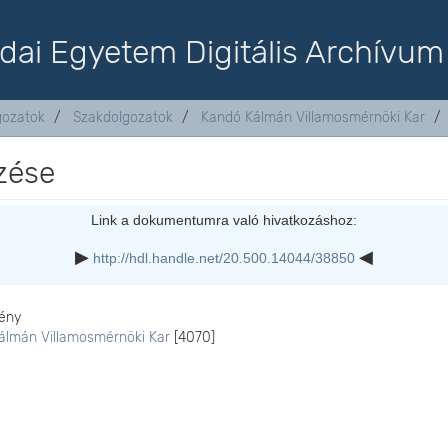
dai Egyetem Digitális Archívum
lgozatok
Szakdolgozatok
Kandó Kálmán Villamosmérnöki Kar
zése
Link a dokumentumra való hivatkozáshoz:
http://hdl.handle.net/20.500.14044/38850
ény
álmán Villamosmérnöki Kar
[4070]