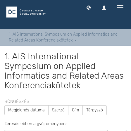
Navig
ki
-
és
bekap
1. AIS International Symposium on Applied Informatics and
Related Areas Konferenciakötetek
1. AIS International
Symposium on Applied
Informatics and Related Areas
Konferenciakötetek
BÖNGÉSZÉS
Megjelenés dátuma
Szerző
Cím
Tárgyszó
Keresés ebben a gyűjteményben: