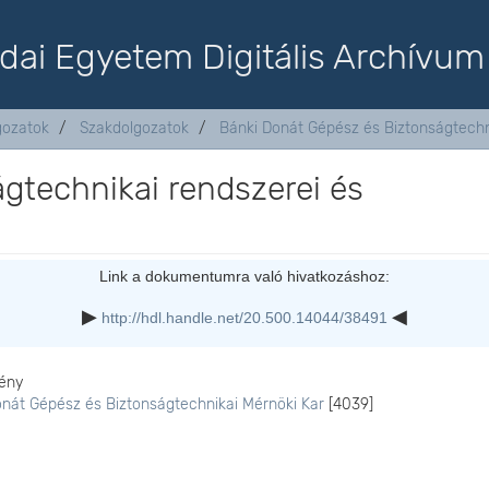
dai Egyetem Digitális Archívum
lgozatok
Szakdolgozatok
Bánki Donát Gépész és Biztonságtechn
ágtechnikai rendszerei és
Link a dokumentumra való hivatkozáshoz:
http://hdl.handle.net/20.500.14044/38491
ény
onát Gépész és Biztonságtechnikai Mérnöki Kar
[4039]