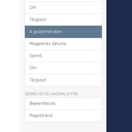
Cím
Tárgyszó
A gyűjteményben
Megjelenés dátuma
Szerző
Cím
Tárgyszó
SZEMÉLYES FELHASZNÁLÓI FIÓK
Bejelentkezés
Regisztráció