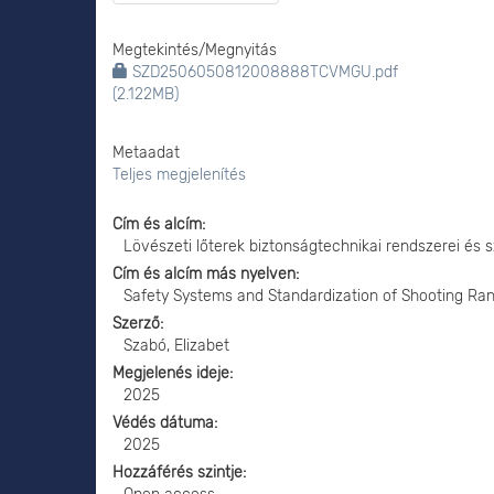
Megtekintés/
Megnyitás
SZD2506050812008888TCVMGU.pdf
(2.122MB)
Metaadat
Teljes megjelenítés
Cím és alcím
Lövészeti lőterek biztonságtechnikai rendszerei és
Cím és alcím más nyelven
Safety Systems and Standardization of Shooting Ra
Szerző
Szabó, Elizabet
Megjelenés ideje
2025
Védés dátuma
2025
Hozzáférés szintje