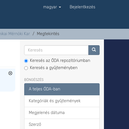
magyar
Bejelentkezés
ikai Mérnöki Kar
Megtekintés
Keresés az ÓDA repozitóriumban
Keresés a gyűjteményben
BÖNGÉSZÉS
A teljes ÓDA-ban
Kategóriák és gyűjtemények
Megjelenés dátuma
Szerző