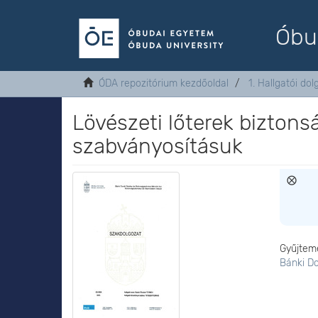
Óbu
ÓDA repozitórium kezdőoldal
1. Hallgatói do
Lövészeti lőterek biztons
szabványosításuk
Gyűjtem
Bánki D