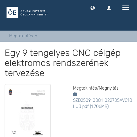
Navig
ki
-
és
bekap
Megtekintés
Egy 9 tengelyes CNC célgép
elektromos rendszerének
tervezése
Megtekintés/
Megnyitás
SZD2509100811022705AVC1O
LUJ.pdf (1.706MB)