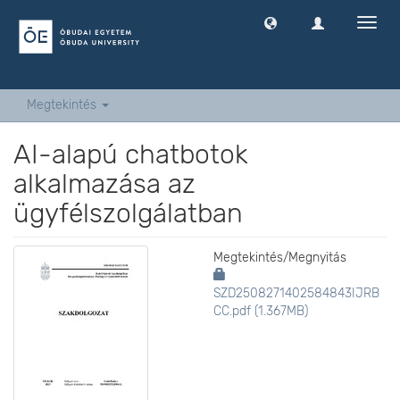
Navig
ki
-
és
bekap
Megtekintés
AI-alapú chatbotok
alkalmazása az
ügyfélszolgálatban
Megtekintés/
Megnyitás
SZD2508271402584843IJRB
CC.pdf (1.367MB)