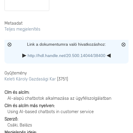
Metaadat
Teljes megjelenítés
Link a dokumentumra való hivatkozáshoz:
http://hdl.handle.net/20.500.14044/38400
Gyűjtemény
Keleti Károly Gazdasági Kar
[3751]
Cím és alcím
AI-alapú chatbotok alkalmazása az ügyfélszolgálatban
Cím és alcím más nyelven
Using AI-based chatbots in customer service
Szerző
Csáki, Balázs
Megjelenés ideje