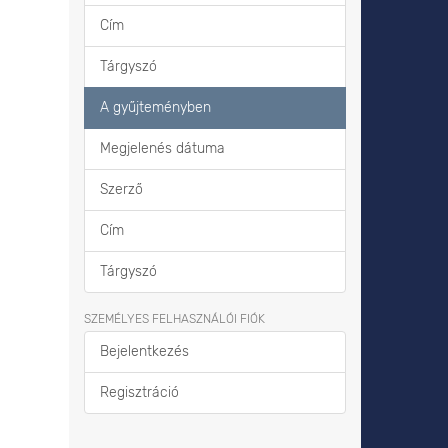
Cím
Tárgyszó
A gyűjteményben
Megjelenés dátuma
Szerző
Cím
Tárgyszó
SZEMÉLYES FELHASZNÁLÓI FIÓK
Bejelentkezés
Regisztráció