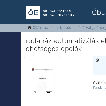
Óbu
ÓDA repozitórium kezdőoldal
1. Hallgatói do
Irodaház automatizálás e
lehetséges opciók
Gyűjtem
Kandó K