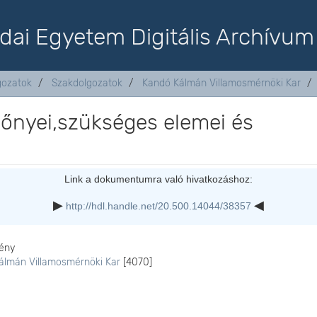
dai Egyetem Digitális Archívum
lgozatok
Szakdolgozatok
Kandó Kálmán Villamosmérnöki Kar
lőnyei,szükséges elemei és
Link a dokumentumra való hivatkozáshoz:
http://hdl.handle.net/20.500.14044/38357
ény
álmán Villamosmérnöki Kar
[4070]