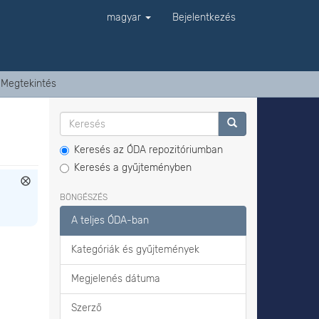
magyar
Bejelentkezés
Megtekintés
Keresés az ÓDA repozitóriumban
Keresés a gyűjteményben
BÖNGÉSZÉS
A teljes ÓDA-ban
Kategóriák és gyűjtemények
Megjelenés dátuma
Szerző