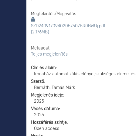
Megtekintés/
Megnyitás
SZD2409170940205750Z5R0BWUj.pdf
(2.176MB)
Metaadat
Teljes megjelenítés
Cím és alcím
Irodaház automatizálás előnyei,szükséges elemei és
Szerző
Bernáth, Tamás Márk
Megjelenés ideje
2025
Védés dátuma
2025
Hozzáférés szintje
Open access