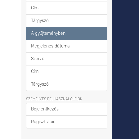
Cím
Tárgyszó
A gyűjteményben
Megjelenés dátuma
Szerző
Cím
Tárgyszó
SZEMÉLYES FELHASZNÁLÓI FIÓK
Bejelentkezés
Regisztráció