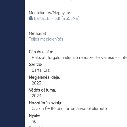
Megtekintés/
Megnyitás
Barta_Erik.pdf (3.355MB)
Metaadat
Teljes megjelenítés
Cím és alcím
Hálózati forgalom elemző rendszer tervezése és in
Szerző
Barta, Erik
Megjelenés ideje
2023
Védés dátuma
2023
Hozzáférés szintje
Csak a ÓE IP-cím tartományából elérhető
Nyelv
hu