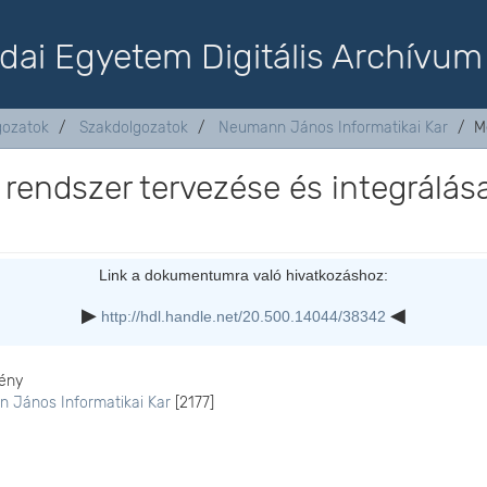
dai Egyetem Digitális Archívum
lgozatok
Szakdolgozatok
Neumann János Informatikai Kar
M
rendszer tervezése és integrálás
Link a dokumentumra való hivatkozáshoz:
http://hdl.handle.net/20.500.14044/38342
ény
 János Informatikai Kar
[2177]