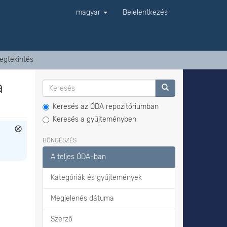
magyar
Bejelentkezés
egtekintés
a
Keresés az ÓDA repozitóriumban
Keresés a gyűjteményben
BÖNGÉSZÉS
A teljes ÓDA-ban
Kategóriák és gyűjtemények
Megjelenés dátuma
Szerző