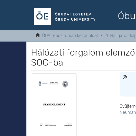
Óbu
ÓDA repozitórium kezdőoldal
1. Hallgatói do
Hálózati forgalom elemző 
SOC-ba
Gyűjtem
Neumann