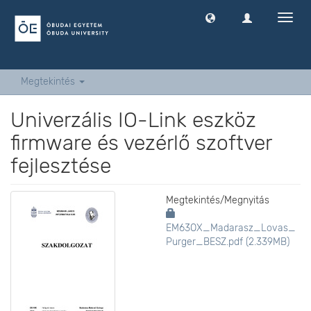
Navig
ki
-
és
bekap
Megtekintés
Univerzális IO-Link eszköz
firmware és vezérlő szoftver
fejlesztése
Megtekintés/
Megnyitás
EM63OX_Madarasz_Lovas_
Purger_BESZ.pdf (2.339MB)