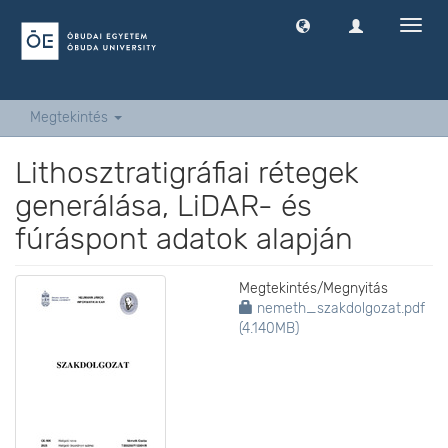
Navig
ki
-
és
bekap
Megtekintés
Lithosztratigráfiai rétegek
generálása, LiDAR- és
fúráspont adatok alapján
Megtekintés/
Megnyitás
nemeth_szakdolgozat.pdf
(4.140MB)