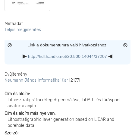
Metaadat
Teljes megjelenítés
Link a dokumentumra való hivatkozáshoz:
http://hdl.handle.net/20.500.14044/37207
Gyűjtemény
Neumann János Informatikai Kar
[2177]
Cím és alcím
Lithosztratigráfiai rétegek generálása, LiDAR- és fúráspont
adatok alapján
Cím és alcím más nyelven
Lithostratigraphic layer generation based on LiDAR and
borehole data
Szerző