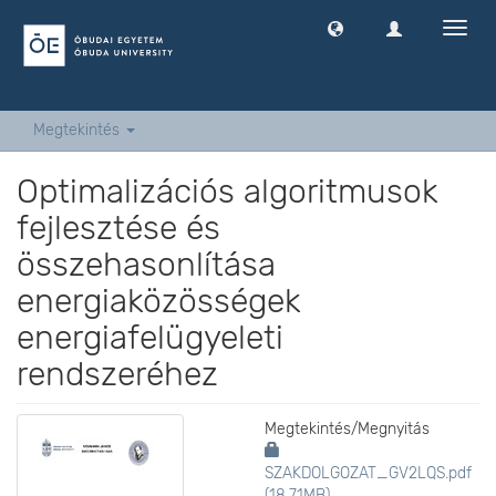
Navig
ki
-
és
bekap
Megtekintés
Optimalizációs algoritmusok
fejlesztése és
összehasonlítása
energiaközösségek
energiafelügyeleti
rendszeréhez
Megtekintés/
Megnyitás
SZAKDOLGOZAT_GV2LQS.pdf
(18.71MB)