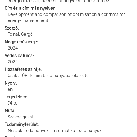
energiaközösségek energiafelügyeleti rendszeréhez
Cím és alcím más nyelven
Development and comparison of optimisation algorithms for
energy management
Szerző
Tolnai, Gergő
Megjelenés ideje
2024
Védés dátuma
2024
Hozzáférés szintje
Csak a ÓE IP-cím tartományából elérhető
Nyelv
en
Terjedelem
74 p.
Műfaj
Szakdolgozat
Tudományterület
Műszaki tudományok - informatikai tudományok