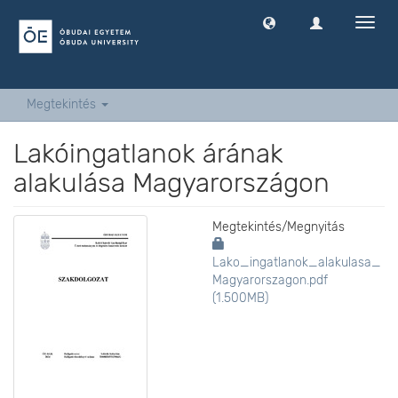
Navig
ki
-
és
bekap
Megtekintés
Lakóingatlanok árának
alakulása Magyarországon
Megtekintés/
Megnyitás
Lako_ingatlanok_alakulasa_
Magyarorszagon.pdf
(1.500MB)