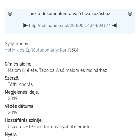
Link a dokumentumra való hivatkozáshoz:
http://hdl.handle.net/20.500.14044/34174
Gyűjtemény
Ybl Miklós Építéstudományi Kar
[358]
Cím és alcím
Malom új élete, Tapolca Alsó malom és molnárház
Szerző
Tóth, András
Megjelenés ideje
2019
Védés dátuma
2019
Hozzáférés szintje
Csak a ÓE IP-cím tartományából elérhető
Nyelv