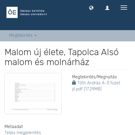
Navig
ki
-
és
bekap
Megtekintés
Malom új élete, Tapolca Alsó
malom és molnárház
Megtekintés/
Megnyitás
Tóth András A-3 füzet
jó.pdf (17.29MB)
Metaadat
Teljes megjelenítés