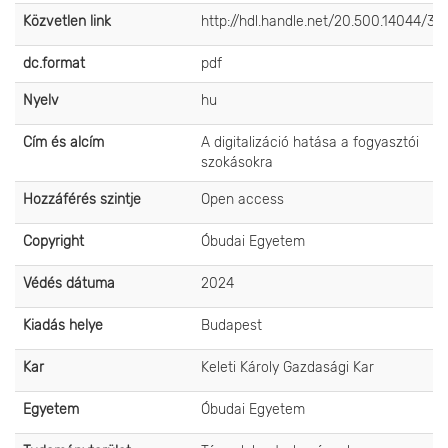
Közvetlen link
http://hdl.handle.net/20.500.14044/34
dc.format
pdf
Nyelv
hu
Cím és alcím
A digitalizáció hatása a fogyasztói
szokásokra
Hozzáférés szintje
Open access
Copyright
Óbudai Egyetem
Védés dátuma
2024
Kiadás helye
Budapest
Kar
Keleti Károly Gazdasági Kar
Egyetem
Óbudai Egyetem