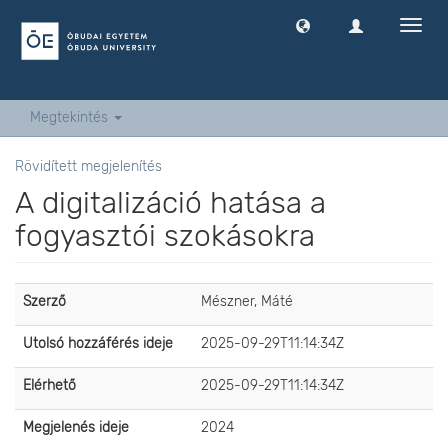
Navig
ki
-
és
bekap
Megtekintés
Rövidített megjelenítés
A digitalizáció hatása a
fogyasztói szokásokra
Szerző
Mészner, Máté
Utolsó hozzáférés ideje
2025-09-29T11:14:34Z
Elérhető
2025-09-29T11:14:34Z
Megjelenés ideje
2024