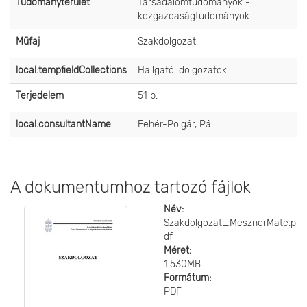
Tudományterület
Társadalomtudományok -
közgazdaságtudományok
Műfaj
Szakdolgozat
local.tempfieldCollections
Hallgatói dolgozatok
Terjedelem
51 p.
local.consultantName
Fehér-Polgár, Pál
A dokumentumhoz tartozó fájlok
Név:
Szakdolgozat_MesznerMate.p
df
Méret:
1.530MB
Formátum:
PDF