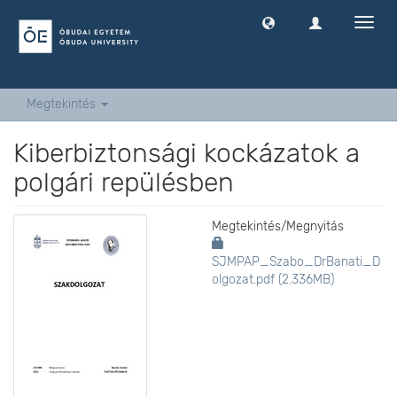
Navig
ki
-
és
bekap
Megtekintés
Kiberbiztonsági kockázatok a
polgári repülésben
Megtekintés/
Megnyitás
SJMPAP_Szabo_DrBanati_D
olgozat.pdf (2.336MB)