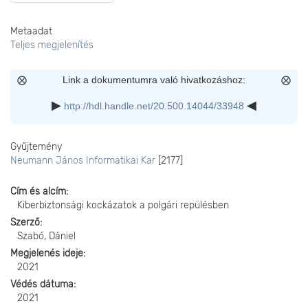
Metaadat
Teljes megjelenítés
Link a dokumentumra való hivatkozáshoz:
http://hdl.handle.net/20.500.14044/33948
Gyűjtemény
Neumann János Informatikai Kar
[2177]
Cím és alcím
Kiberbiztonsági kockázatok a polgári repülésben
Szerző
Szabó, Dániel
Megjelenés ideje
2021
Védés dátuma
2021