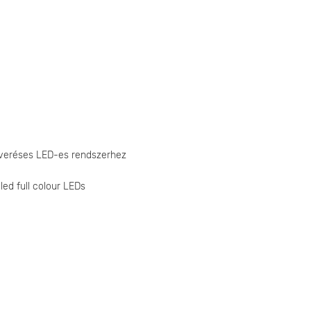
keveréses LED-es rendszerhez
led full colour LEDs