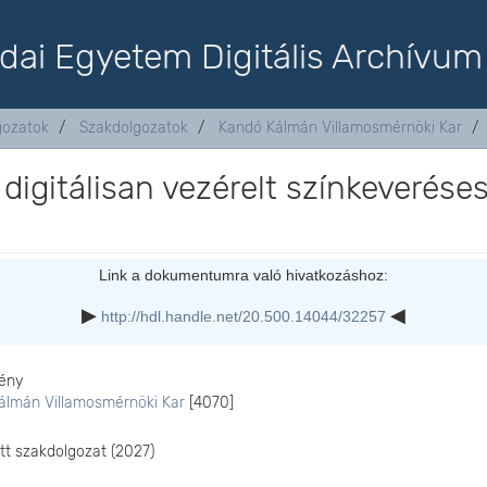
dai Egyetem Digitális Archívum
lgozatok
Szakdolgozatok
Kandó Kálmán Villamosmérnöki Kar
digitálisan vezérelt színkeverése
Link a dokumentumra való hivatkozáshoz:
http://hdl.handle.net/20.500.14044/32257
ény
álmán Villamosmérnöki Kar
[4070]
ott szakdolgozat (2027)