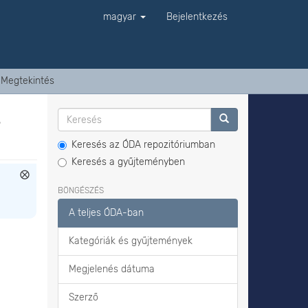
magyar
Bejelentkezés
Megtekintés
s
Keresés az ÓDA repozitóriumban
Keresés a gyűjteményben
BÖNGÉSZÉS
A teljes ÓDA-ban
Kategóriák és gyűjtemények
Megjelenés dátuma
Szerző