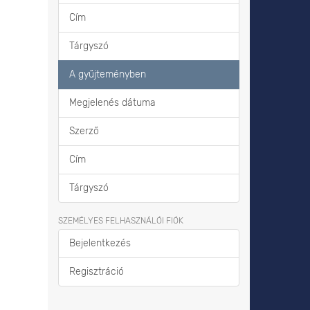
Cím
Tárgyszó
A gyűjteményben
Megjelenés dátuma
Szerző
Cím
Tárgyszó
SZEMÉLYES FELHASZNÁLÓI FIÓK
Bejelentkezés
Regisztráció