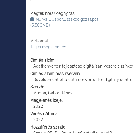
Megtekintés/
Megnyitás
Murvai_Gabor_szakdolgozat.pdf
(5.580MB)
Metaadat
Teljes megjelenítés
Cím és alcím
Adatkonverter fejlesztése digitálisan vezérelt szín
Cím és alcím más nyelven
Development of a data converter for digitally control
Szerző
Murvai, Gábor János
Megjelenés ideje
2022
Védés dátuma
2022
Hozzáférés szintje