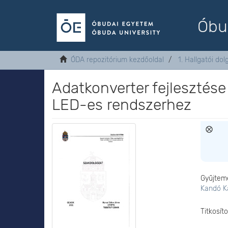
Óbu
ÓDA repozitórium kezdőoldal
1. Hallgatói do
Adatkonverter fejlesztése 
LED-es rendszerhez
Gyűjtem
Kandó K
Titkosít