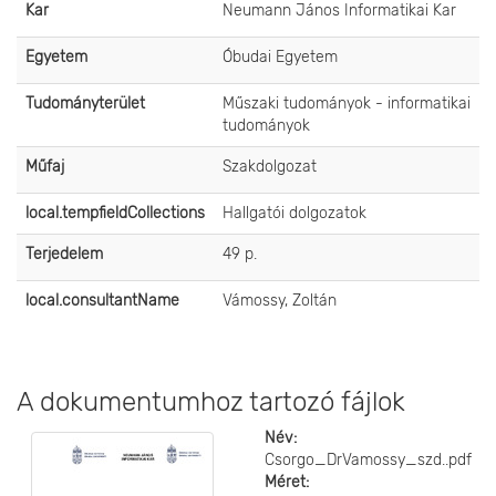
Kar
Neumann János Informatikai Kar
Egyetem
Óbudai Egyetem
Tudományterület
Műszaki tudományok - informatikai
tudományok
Műfaj
Szakdolgozat
local.tempfieldCollections
Hallgatói dolgozatok
Terjedelem
49 p.
local.consultantName
Vámossy, Zoltán
A dokumentumhoz tartozó fájlok
Név:
Csorgo_DrVamossy_szd..pdf
Méret: