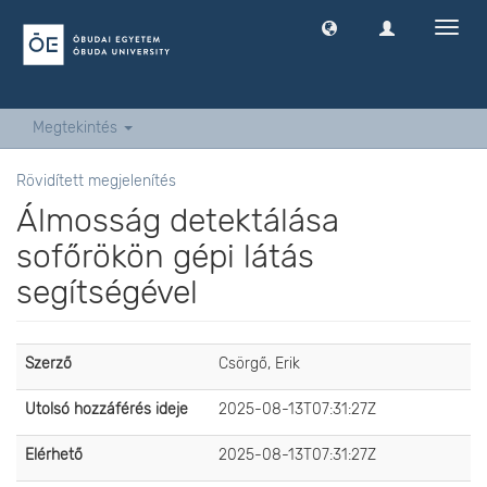
Navig
ki
-
és
bekap
Megtekintés
Rövidített megjelenítés
Álmosság detektálása
sofőrökön gépi látás
segítségével
Szerző
Csörgő, Erik
Utolsó hozzáférés ideje
2025-08-13T07:31:27Z
Elérhető
2025-08-13T07:31:27Z