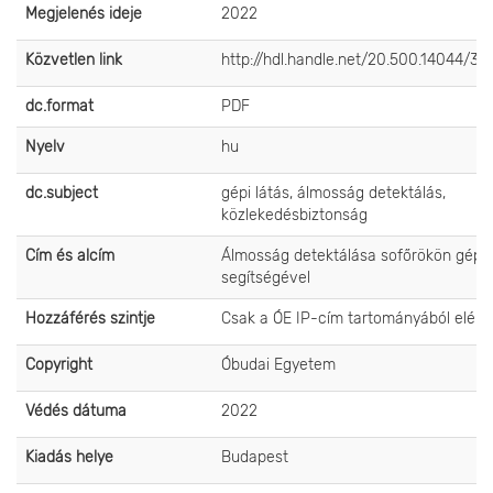
Megjelenés ideje
2022
Közvetlen link
http://hdl.handle.net/20.500.14044/32
dc.format
PDF
Nyelv
hu
dc.subject
gépi látás, álmosság detektálás,
közlekedésbiztonság
Cím és alcím
Álmosság detektálása sofőrökön gépi 
segítségével
Hozzáférés szintje
Csak a ÓE IP-cím tartományából elérh
Copyright
Óbudai Egyetem
Védés dátuma
2022
Kiadás helye
Budapest