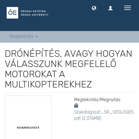
Navig
ki
-
és
bekap
Megtekintés
DRÓNÉPÍTÉS, AVAGY HOGYAN
VÁLASSZUNK MEGFELELŐ
MOTOROKAT A
MULTIKOPTEREKHEZ
Megtekintés/
Megnyitás
Szakdolgozat_SR_VEGLEGES.
pdf (2.376MB)