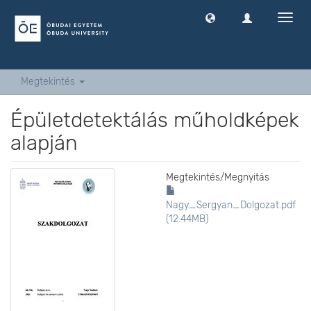
Navig
ki
-
és
bekap
Megtekintés
Épületdetektálás műholdképek
alapján
Megtekintés/
Megnyitás
Nagy_Sergyan_Dolgozat.pdf
(12.44MB)