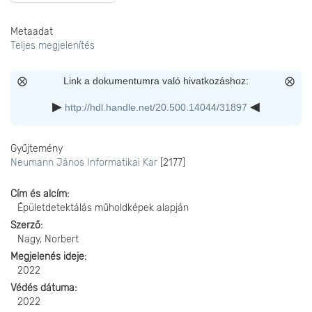
Metaadat
Teljes megjelenítés
Link a dokumentumra való hivatkozáshoz:
http://hdl.handle.net/20.500.14044/31897
Gyűjtemény
Neumann János Informatikai Kar
[2177]
Cím és alcím
Épületdetektálás műholdképek alapján
Szerző
Nagy, Norbert
Megjelenés ideje
2022
Védés dátuma
2022