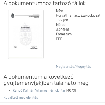
A dokumentumhoz tartozó fájlok
Név:
HorvathTamas_Szakdolgozat
_v2.pdf
Méret:
3.644MB
Formátum:
PDF
Megtekintés/
Megnyitás
A dokumentum a következő
gyűjtemény(ek)ben található meg
Kandó Kálmán Villamosmérnöki Kar
[4070]
Rövidített megjelenítés