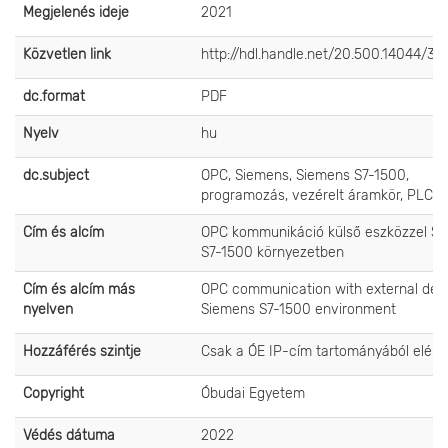
Megjelenés ideje
2021
Közvetlen link
http://hdl.handle.net/20.500.14044/31
dc.format
PDF
Nyelv
hu
dc.subject
OPC, Siemens, Siemens S7-1500,
programozás, vezérelt áramkör, PLC
Cím és alcím
OPC kommunikáció külső eszközzel S
S7-1500 környezetben
Cím és alcím más
OPC communication with external devi
nyelven
Siemens S7-1500 environment
Hozzáférés szintje
Csak a ÓE IP-cím tartományából elérh
Copyright
Óbudai Egyetem
Védés dátuma
2022