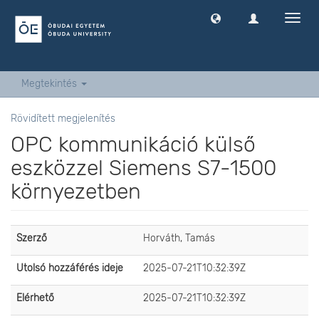
Navig
ki
-
és
bekap
Megtekintés
Rövidített megjelenítés
OPC kommunikáció külső
eszközzel Siemens S7-1500
környezetben
Szerző
Horváth, Tamás
Utolsó hozzáférés ideje
2025-07-21T10:32:39Z
Elérhető
2025-07-21T10:32:39Z