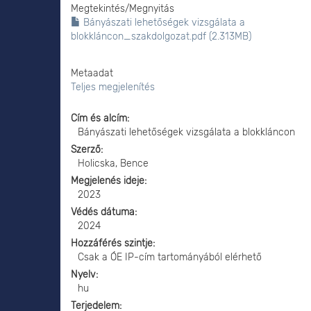
Megtekintés/
Megnyitás
Bányászati lehetőségek vizsgálata a
blokkláncon_szakdolgozat.pdf (2.313MB)
Metaadat
Teljes megjelenítés
Cím és alcím
Bányászati lehetőségek vizsgálata a blokkláncon
Szerző
Holicska, Bence
Megjelenés ideje
2023
Védés dátuma
2024
Hozzáférés szintje
Csak a ÓE IP-cím tartományából elérhető
Nyelv
hu
Terjedelem