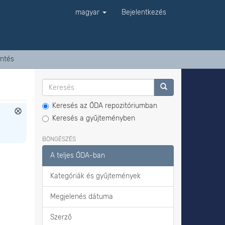
magyar
Bejelentkezés
ntés
Keresés az ÓDA repozitóriumban
Keresés a gyűjteményben
BÖNGÉSZÉS
A teljes ÓDA-ban
Kategóriák és gyűjtemények
Megjelenés dátuma
Szerző