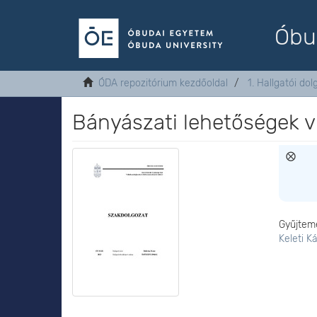
Óbu
ÓDA repozitórium kezdőoldal
1. Hallgatói do
Bányászati lehetőségek v
Gyűjtem
Keleti K