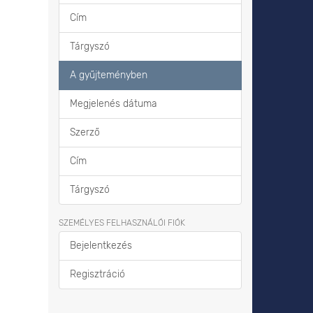
Cím
Tárgyszó
A gyűjteményben
Megjelenés dátuma
Szerző
Cím
Tárgyszó
SZEMÉLYES FELHASZNÁLÓI FIÓK
Bejelentkezés
Regisztráció