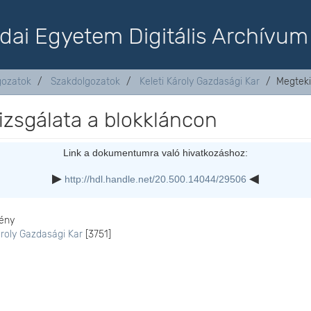
dai Egyetem Digitális Archívum
lgozatok
Szakdolgozatok
Keleti Károly Gazdasági Kar
Megteki
izsgálata a blokkláncon
Link a dokumentumra való hivatkozáshoz:
http://hdl.handle.net/20.500.14044/29506
ény
ároly Gazdasági Kar
[3751]