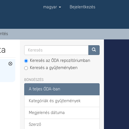
magyar
Bejelentkezés
ntés
ta
Keresés az ÓDA repozitóriumban
Keresés a gyűjteményben
BÖNGÉSZÉS
A teljes ÓDA-ban
Kategóriák és gyűjtemények
Megjelenés dátuma
Szerző