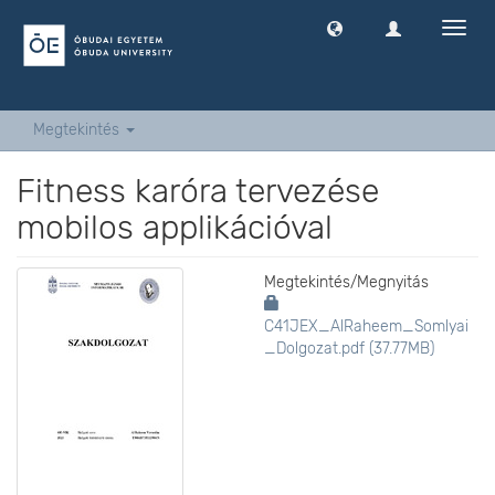
Navig
ki
-
és
bekap
Megtekintés
Fitness karóra tervezése
mobilos applikációval
Megtekintés/
Megnyitás
C41JEX_AlRaheem_Somlyai
_Dolgozat.pdf (37.77MB)