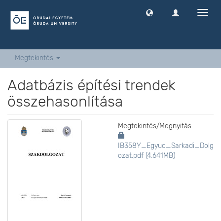
Navig
ki
-
és
bekap
Megtekintés
Adatbázis építési trendek
összehasonlítása
Megtekintés/
Megnyitás
IB358Y_Egyud_Sarkadi_Dolg
ozat.pdf (4.641MB)