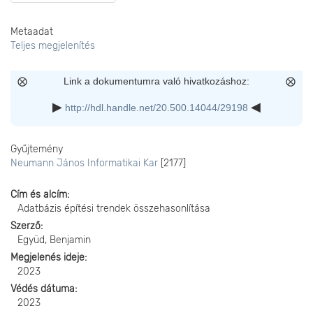
Metaadat
Teljes megjelenítés
Link a dokumentumra való hivatkozáshoz:
http://hdl.handle.net/20.500.14044/29198
Gyűjtemény
Neumann János Informatikai Kar
[2177]
Cím és alcím
Adatbázis építési trendek összehasonlítása
Szerző
Együd, Benjamin
Megjelenés ideje
2023
Védés dátuma
2023