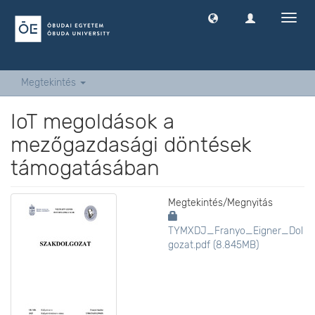
Navig
ki
-
és
bekap
Megtekintés
IoT megoldások a
mezőgazdasági döntések
támogatásában
Megtekintés/
Megnyitás
TYMXDJ_Franyo_Eigner_Dol
gozat.pdf (8.845MB)