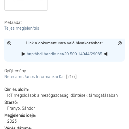
Metaadat
Teljes megjelenítés
Link a dokumentumra való hivatkozáshoz:
http://hdl.handle.net/20.500.14044/29085
Gyűjtemény
Neumann János Informatikai Kar
[2177]
Cím és alcím
IoT megoldások a mezőgazdasági döntések támogatásában
Szerző
Franyó, Sándor
Megjelenés ideje
2023
Védés dátuma