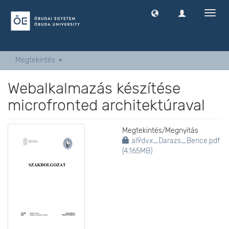
Navig
ki
-
és
bekap
Megtekintés
Webalkalmazás készítése
microfronted architektúraval
Megtekintés/
Megnyitás
al9dvx_Darazs_Bence.pdf
(4.165MB)