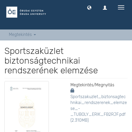
Navig
ki
-
és
bekap
Megtekintés
Sportszaküzlet
biztonságtechnikai
rendszerének elemzése
Megtekintés/
Megnyitás
Sportszakuzlet_biztonsagtec
hnikai_rendszerenek_elemze
se_-
_TUBOLY_ERIK_FB2RJF.pdf
(2.310MB)