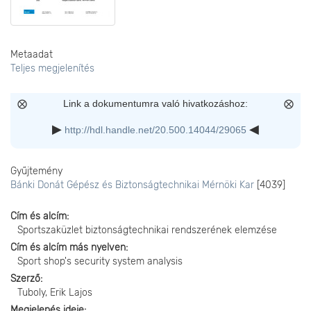
Metaadat
Teljes megjelenítés
Link a dokumentumra való hivatkozáshoz:
http://hdl.handle.net/20.500.14044/29065
Gyűjtemény
Bánki Donát Gépész és Biztonságtechnikai Mérnöki Kar
[4039]
Cím és alcím
Sportszaküzlet biztonságtechnikai rendszerének elemzése
Cím és alcím más nyelven
Sport shop's security system analysis
Szerző
Tuboly, Erik Lajos
Megjelenés ideje