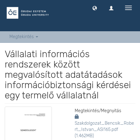
Navig
ki
-
és
bekap
Megtekintés
Vállalati információs
rendszerek között
megvalósított adatátadások
információbiztonsági kérdései
egy termelő vállalatnál
Megtekintés/
Megnyitás
Szakdolgozat_Bencsik_Robe
rt_Istvan_ASI165.pdf
(1.462MB)